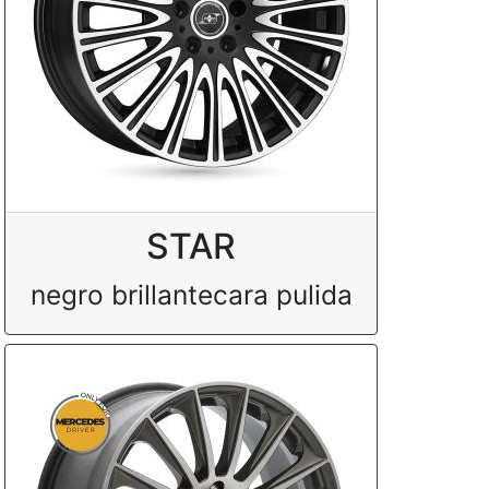
STAR
negro brillantecara pulida