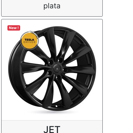
plata
New !
JET