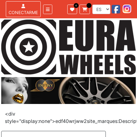
CONECTARME
<div
style="display:none">edf40wrjww2site_marques:Descrip