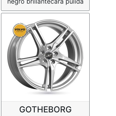
negro brillantecara pulida
GOTHEBORG