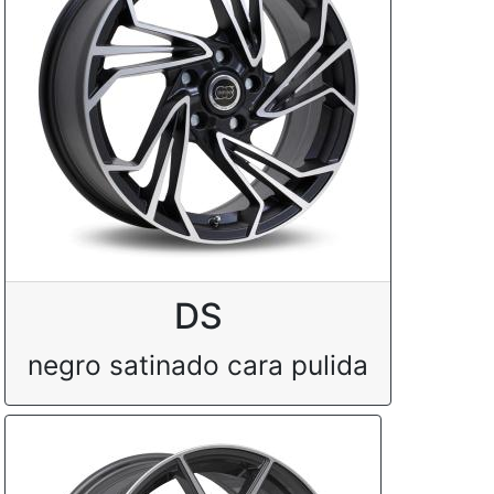
DS
negro satinado cara pulida