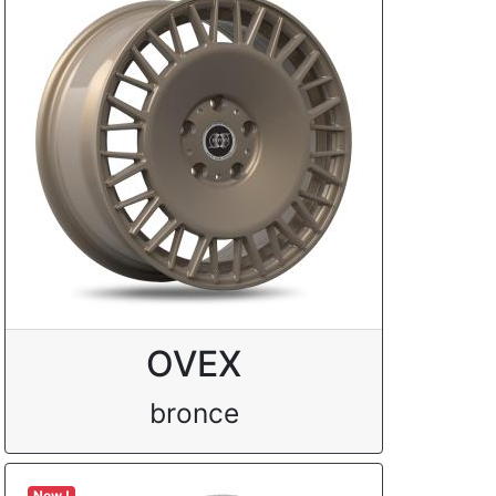
OVEX
bronce
New !