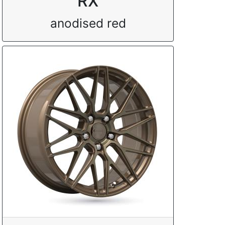
RX
anodised red